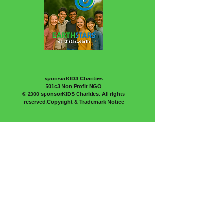
sponsorKIDS Charities
501c3 Non Profit NGO
© 2000 sponsorKIDS Charities. All rights
reserved.Copyright & Trademark Notice
+1-312-560-0053
500 Terry Francine Street
San Francisco, CA 94158